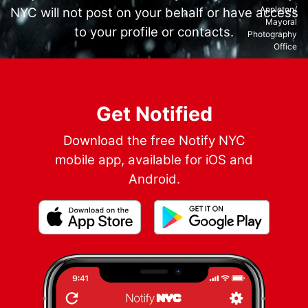
Appleton/
NYC will not post on your behalf or have access
Mayoral
to your profile or contacts.
Photography
Office
Get Notified
Download the free Notify NYC
mobile app, available for iOS and
Android.